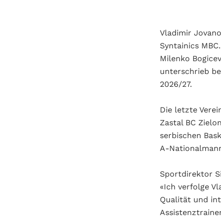
Vladimir Jovano
Syntainics MBC.
Milenko Bogicev
unterschrieb be
2026/27.
Die letzte Vere
Zastal BC Zielo
serbischen Bask
A‑Nationalmann
Sportdirektor S
«Ich verfolge Vl
Qualität und in
Assistenztraine