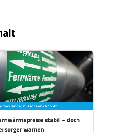
halt
rmewende in Sachsen-Anhalt
ernwärmepreise stabil – doch
ersorger warnen