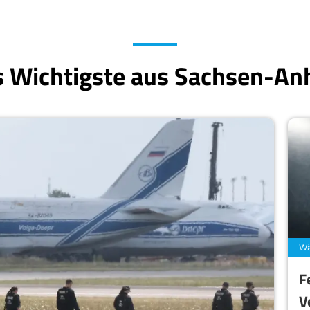
 Wichtigste aus Sachsen-An
Wä
F
V