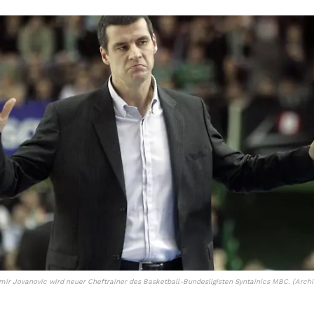
mir Jovanovic wird neuer Cheftrainer des Basketball-Bundesligisten Syntainics MBC. (Archi