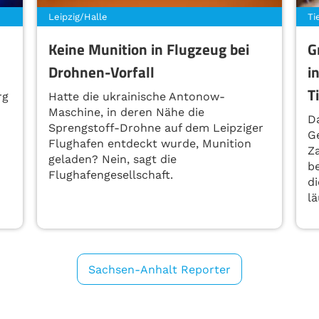
Leipzig/Halle
Ti
Keine Munition in Flugzeug bei
G
Drohnen-Vorfall
i
T
rg
Hatte die ukrainische Antonow-
Maschine, in deren Nähe die
D
Sprengstoff-Drohne auf dem Leipziger
Ge
Flughafen entdeckt wurde, Munition
Z
geladen? Nein, sagt die
b
Flughafengesellschaft.
d
lä
Sachsen-Anhalt Reporter