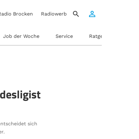
Radio Brocken
Radiowerbung
Job der Woche
Service
Ratgeber
esligist
entscheidet sich
r.