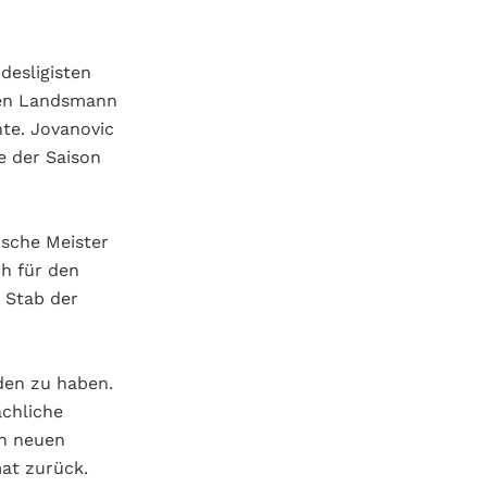
desligisten
eren Landsmann
te. Jovanovic
e der Saison
ische Meister
ch für den
 Stab der
nden zu haben.
achliche
en neuen
at zurück.