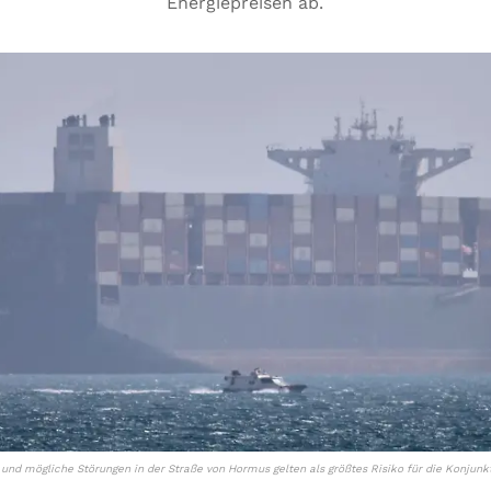
Energiepreisen ab.
 und mögliche Störungen in der Straße von Hormus gelten als größtes Risiko für die Konjunk