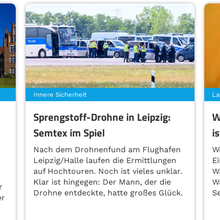
Innere Sicherheit
La
Sprengstoff-Drohne in Leipzig:
W
Semtex im Spiel
i
Nach dem Drohnenfund am Flughafen
W
Leipzig/Halle laufen die Ermittlungen
E
auf Hochtouren. Noch ist vieles unklar.
W
Klar ist hingegen: Der Mann, der die
W
r
Drohne entdeckte, hatte großes Glück.
S
er