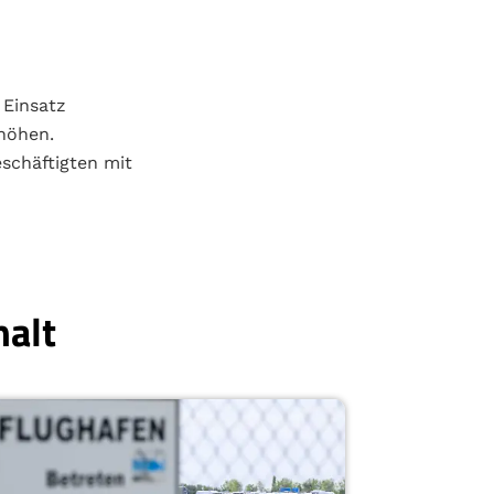
 Einsatz
rhöhen.
eschäftigten mit
halt