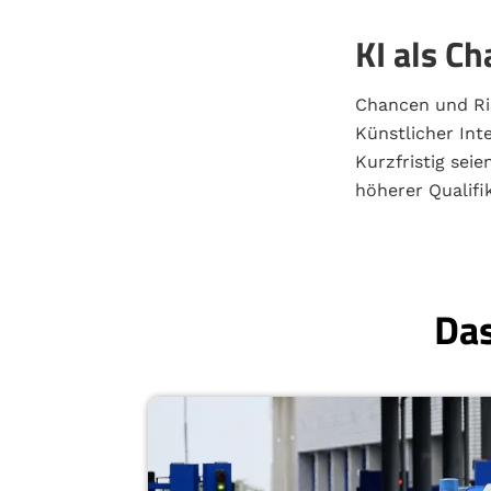
KI als C
Chancen und Ris
Künstlicher Inte
Kurzfristig seie
höherer Qualifik
Das