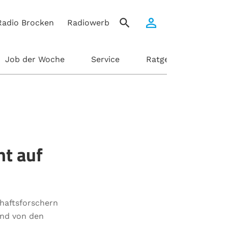
Radio Brocken
Radiowerbung
Job der Woche
Service
Ratgeber
ht auf
chaftsforschern
und von den