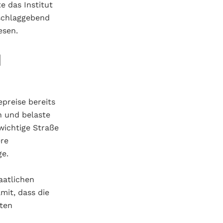
e das Institut
sschlaggebend
esen.
d
preise bereits
n und belaste
 wichtige Straße
re
ge.
aatlichen
it, dass die
aten