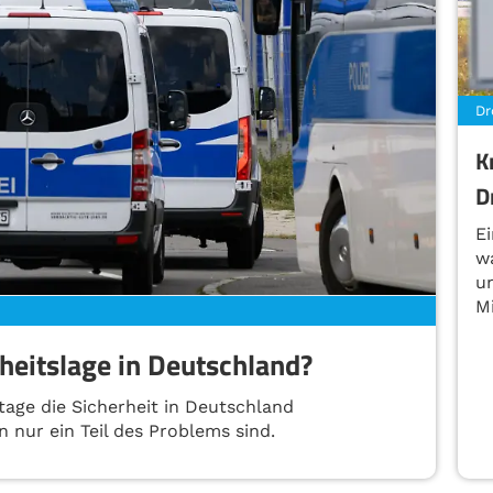
Dr
K
D
E
w
u
Mi
heitslage in Deutschland?
age die Sicherheit in Deutschland
nur ein Teil des Problems sind.