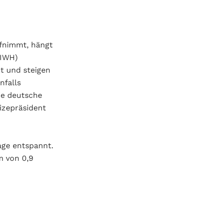
fnimmt, hängt
(IWH)
t und steigen
nfalls
die deutsche
izepräsident
age entspannt.
m von 0,9