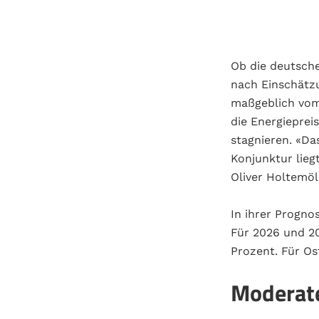
Ob die deutsch
nach Einschätzu
maßgeblich vom 
die Energieprei
stagnieren. «Da
Konjunktur lieg
Oliver Holtemöl
In ihrer Progno
Für 2026 und 20
Prozent. Für Os
Moderate